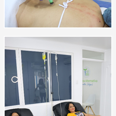
la verdad los seguiría
recomendando
Paciente
Muy buena la atención muy
especifico . Muy dedicado al
paciente.
Paciente