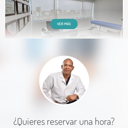
Paciente
VER MÁS
Es atento y educado discreto, es
muy claro con la información que
suministra su enfoque es general
para mejorar las deficiencias en el
cuerpo
Paciente
¿Quieres reservar una hora?