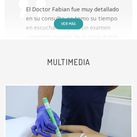
El Doctor Fabian fue muy detallado
en su consulta, se tomo su tiempo
VER MÁS
en escucharme y fue un examen
completo no solo de la zona donde
tenia la molestia, y su tratamiento
fue eficaz.
MULTIMEDIA
Paciente
Muy buena la atención tanto del
médico como la enfermera , y Rafa